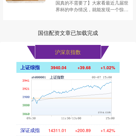
国真的不需要了】大家看最近几届世
界杯的申办情况，就能发现一个惊人
的变化。曾经挤破头抢着办的世界
杯，现在已经变成了没人要的烫手山
芋....
国信配资文章已加载完成
沪深京指数
上证综指
3940.04
+39.68
+1.02%
深证成指
14311.01
+200.89
+1.42%