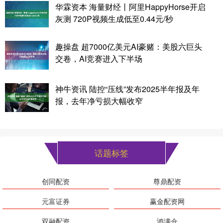
华霖资本 海量财经丨阿里HappyHorse开启
灰测 720P视频生成低至0.44元/秒
趣操盘 超7000亿美元AI豪赌：美股六巨头
交卷，AI竞赛进入下半场
神牛资讯 陆控“压线”发布2025半年报及年
报，去年净亏损大幅收窄
话题标签
创同配资
尊鼎配资
元富证券
赢金配资网
双融配资
鸿满仓