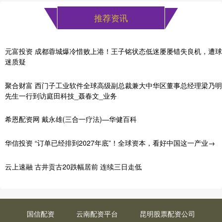
推荐资讯
元富投资 成都蓉城爆冷惜败上港！王子铭状态低迷屡屡错失良机，遭球
迷质疑
聚合财富 西门子工业软件全球高级副总裁兼大中华区董事总经理梁乃明
先生一行到访庭田科技_聂春文_业务
希恩配资网 戴永雄(三合一疗法)—华健百科
华信投资 “订单已经排到2027年底”！全球资本，看好中国这一产业→
云上速融 古井贡古20跌幅居前 连续三日走低
国信配资
云南配资平台
昆明股票配资公司