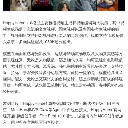
HappyHorse 1.0模型主要包括视频生成和视频编辑两大功能，其中视
频生成涵盖了主流的文生视频、图生视频以及多图参考生视频的能
力，视频编辑支持用对视频进行灵活的二次创作。模型支持15秒多镜
头叙事、多画幅适配及1080P超分输出。
模型在画面质感与光影效果、运镜与转场流畅度以及人物真实感等方
面表现优秀。无论是人物肤质，还是烟气水雾，均可呈现出电影级质
感，尤其擅长大光圈、浅景深、强氛围感的中近景镜头表达，支持拉
近、拉远、景深变换等多种运镜方式。值得一提的是，模型还具备音
画同步能力，无论是充满张力的台词交锋，还是雨滴敲打窗棂的环境
音效，均可生成。从水墨工笔到折纸、粘土定格动画，各种风格也都
轻松还原。
灰测阶段，HappyHorse1.0的模型能力仍在不断迭代升级。阿里悟
空、MuleRun和JVS Claw等Agent平台也已接入。HappyHorse官网
现开启“超级创作者 · The First 100”活动，诚邀海内外AIGC创作者加
入，用户可在官网填写问卷报名。