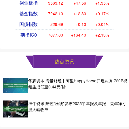
创业板指
3563.12
+47.56
+1.35%
基金指数
7242.10
+12.30
+0.17%
国债指数
229.69
+0.10
+0.04%
期指IC0
7877.80
+164.40
+2.13%
热点资讯
华霖资本 海量财经丨阿里HappyHorse开启灰测 720P视
频生成低至0.44元/秒
神牛资讯 陆控“压线”发布2025半年报及年报，去年净亏
损大幅收窄