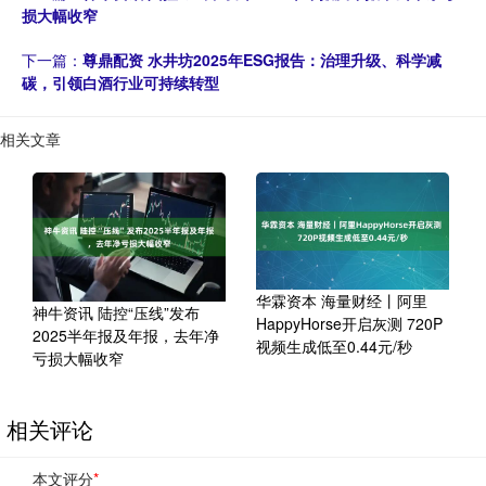
损大幅收窄
下一篇：
尊鼎配资 水井坊2025年ESG报告：治理升级、科学减
碳，引领白酒行业可持续转型
相关文章
华霖资本 海量财经丨阿里
神牛资讯 陆控“压线”发布
HappyHorse开启灰测 720P
2025半年报及年报，去年净
视频生成低至0.44元/秒
亏损大幅收窄
相关评论
本文评分
*