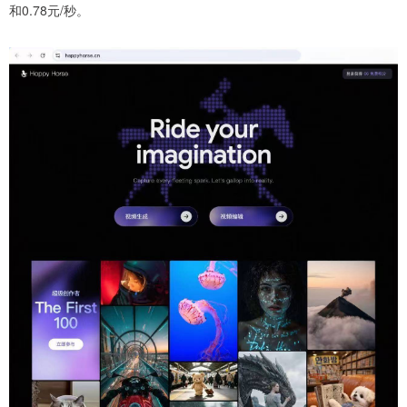
和0.78元/秒。