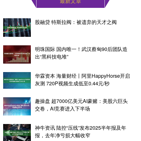
最新文章
股融贷 特斯拉阀：被遗弃的天才之阀
明珠国际 国内唯一！武汉蔡甸90后团队造
出“黑科技电堆”
华霖资本 海量财经丨阿里HappyHorse开启
灰测 720P视频生成低至0.44元/秒
趣操盘 超7000亿美元AI豪赌：美股六巨头
交卷，AI竞赛进入下半场
神牛资讯 陆控“压线”发布2025半年报及年
报，去年净亏损大幅收窄