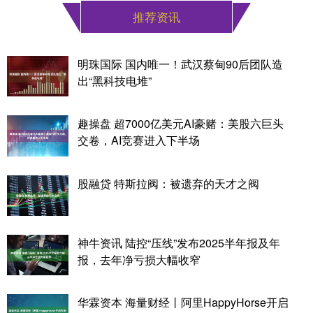
推荐资讯
明珠国际 国内唯一！武汉蔡甸90后团队造
出“黑科技电堆”
趣操盘 超7000亿美元AI豪赌：美股六巨头
交卷，AI竞赛进入下半场
股融贷 特斯拉阀：被遗弃的天才之阀
神牛资讯 陆控“压线”发布2025半年报及年
报，去年净亏损大幅收窄
华霖资本 海量财经丨阿里HappyHorse开启