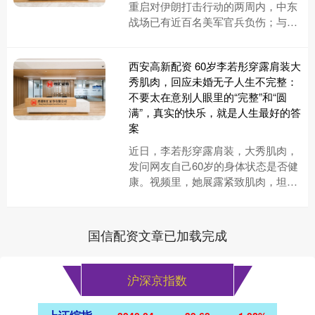
重启对伊朗打击行动的两周内，中东
战场已有近百名美军官兵负伤；与此
同时，特朗普因这场对伊战争产生的
各类代价，面临的国内反对声浪持
西安高新配资 60岁李若彤穿露肩装大
续....
秀肌肉，回应未婚无子人生不完整：
不要太在意别人眼里的“完整”和“圆
满”，真实的快乐，就是人生最好的答
案
近日，李若彤穿露肩装，大秀肌肉，
发问网友自己60岁的身体状态是否健
康。视频里，她展露紧致肌肉，坦言
坚持健身近三十年。她表示健康来之
不易 ，自身曾历经伤、病情绪低....
国信配资文章已加载完成
沪深京指数