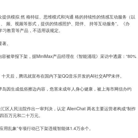
提供模拟 然 格特征、思维模式和沟通 格的持续性的情感互动服务（以
图 、 频、视频等形式，提供的情感照护、陪伴、 持等互动服务”。《办
学习教育等产品，不适用该规定。
显著。
情内容被举报下架，据MiniMax产品经理在《智能涌现》采访中透露：“80%
”。十天后，腾讯就宣布在国内下架QQ音乐开发的AI社交APP未伴。
筑梦岛因生成低俗擦边内容，危害未成年人身心健康，被上海市网信办约
人民法院作出一审判决，认定 AlienChat 两名主要运营者构成“制作
金四百万元和二十万元。
应用乱象”专项行动已下架违规智能体1.4万余个。