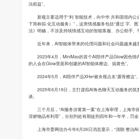
法权益”。
新规主要适用于“利 智能技术，向中华 共和国境内公众
下简称拟 化互动服务）”，这类情感服务包括“通过 字、
法》明确，不涉及持续情感互动的智能客服、办公助手、
近年来，AI智能体带来的伦理问题和社会问题越来越
2023年4月，MiniMax的首个AI陪伴产品Glow因色
的人会在Glow里面和创建的AI智能体擦边、搞黄色”。
2024年5月，AI陪伴产品XHer被央视点名“露骨擦边
2025年6月19日，主打虚拟AI角色聊天互动服务的
谈。
三个月后，“AI服务涉黄第一案”在上海审理，上海市徐汇区
淫秽物品牟利罪”，分别判处有期徒刑四年和一年半，罚
上海市委网信办今年6月26日消息显示，“清朗·整治AI