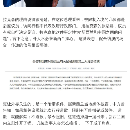
拉克森的理由说得很清楚。在这位总理看来，被限制入境的几位都是
后座议员，访问行程不代表政府行政部门。 用拉克森的原话讲，议员
有权自行决定见谁。拉克森把这件事定性为"新西兰和中国之间的问
题"，言下之意，外人不必替新西兰操心。 这番表态，配合访澳的场
合，传递的信号相当明确。
更让外界关注的，是一个附带条件。据新西兰当地媒体披露，中方曾
告知，如果相关议员就此次行程道歉，限制有可能撤销或暂停。 道
歉，就能解禁；不道歉，禁令照旧。这道选择题一抛出来，新西兰国
内立刻炸开了锅。 几位当事人会怎么接招，一下子成了焦点。