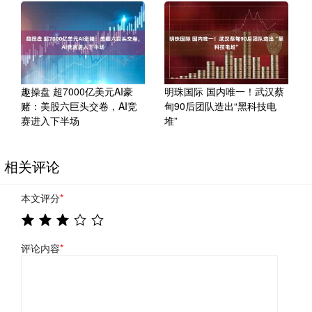
趣操盘 超7000亿美元AI豪
明珠国际 国内唯一！武汉蔡
赌：美股六巨头交卷，AI竞
甸90后团队造出“黑科技电
赛进入下半场
堆”
相关评论
本文评分
*
评论内容
*