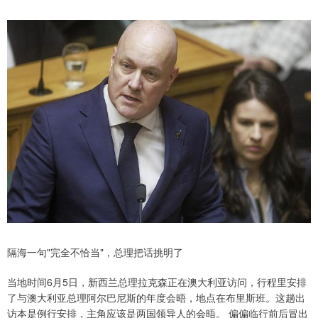
隔海一句"完全不恰当"，总理把话挑明了
当地时间6月5日，新西兰总理拉克森正在澳大利亚访问，行程里安排
了与澳大利亚总理阿尔巴尼斯的年度会晤，地点在布里斯班。这趟出
访本是例行安排，主角应该是两国领导人的会晤。 偏偏临行前后冒出