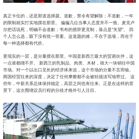
真正卡住的，还是那道选择题。道歉，禁令有望解除；不道歉，一年
的限制就实打实地摆在那里。 偏偏几位当事人态度并不一致。麦克卢
尔把话说死，明确不会道歉；韦布的措辞更克制，落点是"失望"。 四
个人怎么选，眼下没有统一答案。这道题的难，不在于选项，而在于
每一种选择都有代价。
更现实的一层，是分量摆在那里。中国是新西兰最大的贸易伙伴，这
一点谁都绕不开。 新西兰的乳制品、肉类、木材，很大一块销往中国
市场。对一个以出口见长的经济体来说，这个市场的分量不言而喻。
两国经贸往来的深度，决定了任何摩擦都不会被轻描淡写地带过。 这
些年，中新关系总体保持稳定，高层之间也有往来。正是在这样的背
景下，这次围绕议员行程的分歧才格外引人注目。