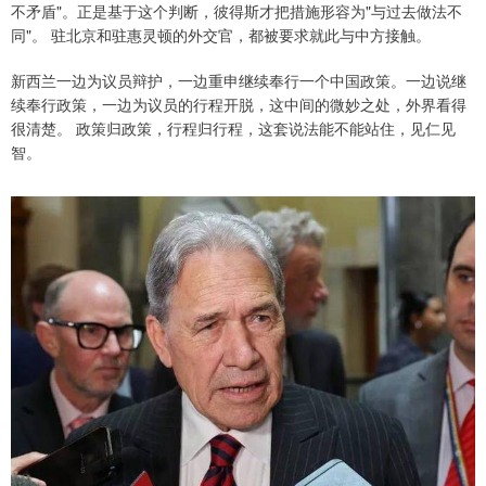
不矛盾"。正是基于这个判断，彼得斯才把措施形容为"与过去做法不
同"。 驻北京和驻惠灵顿的外交官，都被要求就此与中方接触。
新西兰一边为议员辩护，一边重申继续奉行一个中国政策。一边说继
续奉行政策，一边为议员的行程开脱，这中间的微妙之处，外界看得
很清楚。 政策归政策，行程归行程，这套说法能不能站住，见仁见
智。