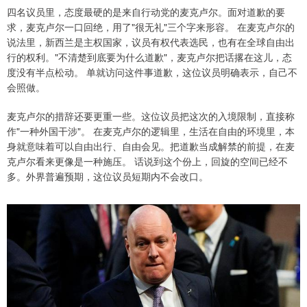
四名议员里，态度最硬的是来自行动党的麦克卢尔。面对道歉的要
求，麦克卢尔一口回绝，用了"很无礼"三个字来形容。 在麦克卢尔的
说法里，新西兰是主权国家，议员有权代表选民，也有在全球自由出
行的权利。"不清楚到底要为什么道歉"，麦克卢尔把话撂在这儿，态
度没有半点松动。 单就访问这件事道歉，这位议员明确表示，自己不
会照做。
麦克卢尔的措辞还要更重一些。这位议员把这次的入境限制，直接称
作"一种外国干涉"。 在麦克卢尔的逻辑里，生活在自由的环境里，本
身就意味着可以自由出行、自由会见。把道歉当成解禁的前提，在麦
克卢尔看来更像是一种施压。 话说到这个份上，回旋的空间已经不
多。外界普遍预期，这位议员短期内不会改口。