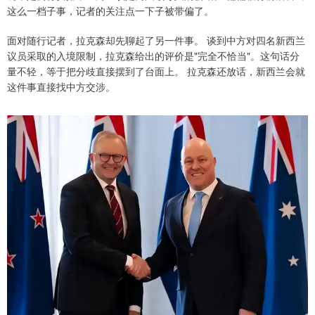
这么一档子事，记者的关注点一下子被带偏了。
面对随行记者，拉克森却先聊起了另一件事。 谈到中方对四名新西兰
议员采取的入境限制，拉克森给出的评价是"完全不恰当"。这句话分
量不轻，等于把分歧直接摆到了台面上。 拉克森还放话，新西兰会就
这件事直接找中方交涉。