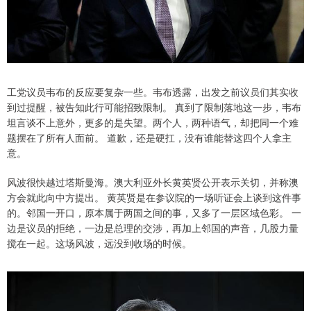
工党议员韦布的反应要复杂一些。韦布透露，出发之前议员们其实收
到过提醒，被告知此行可能招致限制。 真到了限制落地这一步，韦布
坦言谈不上意外，更多的是失望。两个人，两种语气，却把同一个难
题摆在了所有人面前。 道歉，还是硬扛，没有谁能替这四个人拿主
意。
风波很快越过塔斯曼海。澳大利亚外长黄英贤公开表示关切，并称澳
方会就此向中方提出。 黄英贤是在参议院的一场听证会上谈到这件事
的。邻国一开口，原本属于两国之间的事，又多了一层区域色彩。 一
边是议员的拒绝，一边是总理的交涉，再加上邻国的声音，几股力量
搅在一起。这场风波，远没到收场的时候。