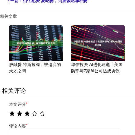
下一篇：
佰亿配资 夏吃姜，到底该吃哪种姜
相关文章
股融贷 特斯拉阀：被遗弃的
华信投资 AI进化速递丨美国
天才之阀
防部与7家AI公司达成协议
相关评论
本文评分
*
评论内容
*