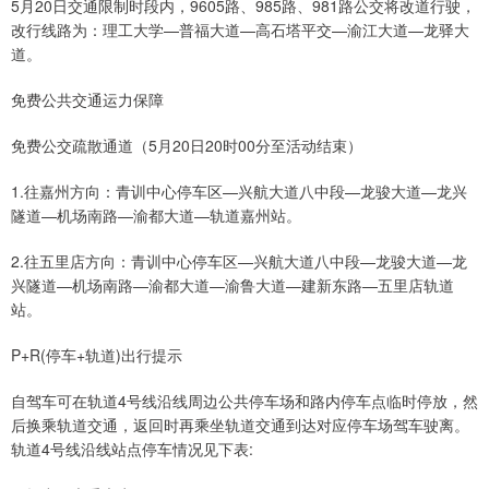
5月20日交通限制时段内，9605路、985路、981路公交将改道行驶，
改行线路为：理工大学—普福大道—高石塔平交—渝江大道—龙驿大
道。
免费公共交通运力保障
免费公交疏散通道（5月20日20时00分至活动结束）
1.往嘉州方向：青训中心停车区—兴航大道八中段—龙骏大道—龙兴
隧道—机场南路—渝都大道—轨道嘉州站。
2.往五里店方向：青训中心停车区—兴航大道八中段—龙骏大道—龙
兴隧道—机场南路—渝都大道—渝鲁大道—建新东路—五里店轨道
站。
P+R(停车+轨道)出行提示
自驾车可在轨道4号线沿线周边公共停车场和路内停车点临时停放，然
后换乘轨道交通，返回时再乘坐轨道交通到达对应停车场驾车驶离。
轨道4号线沿线站点停车情况见下表: