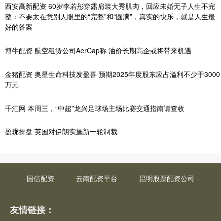
西安高新配资 60岁李若彤穿露肩装大秀肌肉，回应未婚无子人生不完
整：不要太在意别人眼里的“完整”和“圆满”，真实的快乐，就是人生最
好的答案
博牛配资 航空租赁公司AerCap称 油价长期高企或将带来机遇
金猪配资 奥星生命科技发盈喜 预期2025年度股东应占溢利不少于3000
万元
千汇网 本周三，“中超”龙兴足球场主场比赛交通指南请查收
盈珑操盘 英国对伊朗实施新一轮制裁
国信配资
云南配资平台
昆明股票配资公司
友情链接：