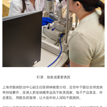
盯屏、熬夜成重要诱因
上海市眼病防治中心副主任医师林晓蕾介绍，近些年干眼症全球患病
率持续攀升，亚洲人群发病概率远高于欧美国家。电子产品普及、作
息紊乱、用眼负荷激增，让大批年轻人深陷干眼困扰。