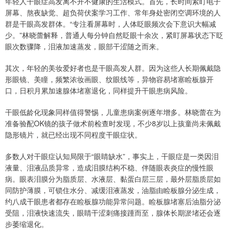
年轻人干眼症高发离不开不健康的生活模式。首先，长时间紧盯电子
屏幕、熬夜缺觉、超负荷伏案学习工作、常年身处密闭空调环境的人
群是干眼高发群体。“专注看屏幕时，人体眨眼频次会下意识大幅减
少。”林晓蕾解释，普通人每分钟自然眨眼十余次，紧盯屏幕状态下眨
眼次数骤降，泪液加速蒸发，眼部干涩随之而来。
其次，年轻的美妆爱好者也是干眼高发人群。因为这些人长期佩戴隐
形眼镜、美瞳，频繁浓妆画眼、纹眼线等，异物容易堵塞睑板腺开
口，日积月累加速腺体堵塞退化，同样提升干眼患病风险。
干眼低龄化现象同样值得警惕，儿童患病案例逐年增多。林晓蕾在为
准备验配OK镜的孩子做术前检查时发现，不少8岁以上孩童尚未佩戴
隐形镜片，就已经出现不同程度干眼症状。
多数人对干眼症认知局限于“眼睛缺水”，事实上，干眼症是一类因泪
液量、泪液品质异常，造成泪膜结构不稳、伴随眼表炎症的慢性眼
病。眼表泪膜分为脂质层、水液层、黏蛋白层三层，最外层脂质层如
同防护薄膜，可锁住水分、减缓泪液蒸发，油脂由睑板腺分泌生成，
约八成干眼患者都存在睑板腺功能异常问题。睑板腺堵塞后油脂分泌
受阻，泪液快速流失，眼睛干涩刺痛接踵而至，腺体长期淤堵还会逐
步萎缩退化。