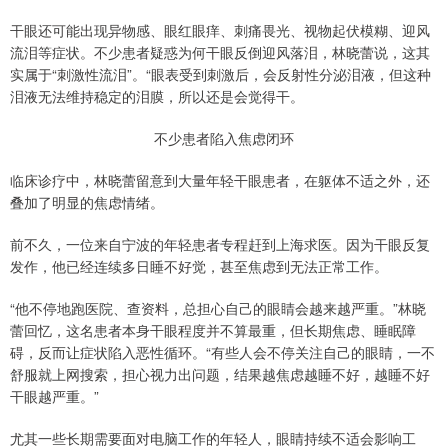
干眼还可能出现异物感、眼红眼痒、刺痛畏光、视物起伏模糊、迎风
流泪等症状。不少患者疑惑为何干眼反倒迎风落泪，林晓蕾说，这其
实属于“刺激性流泪”。“眼表受到刺激后，会反射性分泌泪液，但这种
泪液无法维持稳定的泪膜，所以还是会觉得干。
不少患者陷入焦虑闭环
临床诊疗中，林晓蕾留意到大量年轻干眼患者，在躯体不适之外，还
叠加了明显的焦虑情绪。
前不久，一位来自宁波的年轻患者专程赶到上海求医。因为干眼反复
发作，他已经连续多日睡不好觉，甚至焦虑到无法正常工作。
“他不停地跑医院、查资料，总担心自己的眼睛会越来越严重。”林晓
蕾回忆，这名患者本身干眼程度并不算最重，但长期焦虑、睡眠障
碍，反而让症状陷入恶性循环。“有些人会不停关注自己的眼睛，一不
舒服就上网搜索，担心视力出问题，结果越焦虑越睡不好，越睡不好
干眼越严重。”
尤其一些长期需要面对电脑工作的年轻人，眼睛持续不适会影响工