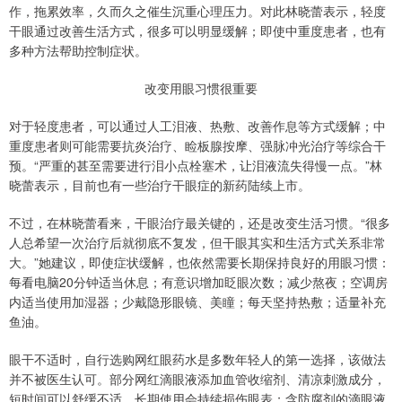
作，拖累效率，久而久之催生沉重心理压力。对此林晓蕾表示，轻度
干眼通过改善生活方式，很多可以明显缓解；即使中重度患者，也有
多种方法帮助控制症状。
改变用眼习惯很重要
对于轻度患者，可以通过人工泪液、热敷、改善作息等方式缓解；中
重度患者则可能需要抗炎治疗、睑板腺按摩、强脉冲光治疗等综合干
预。“严重的甚至需要进行泪小点栓塞术，让泪液流失得慢一点。”林
晓蕾表示，目前也有一些治疗干眼症的新药陆续上市。
不过，在林晓蕾看来，干眼治疗最关键的，还是改变生活习惯。“很多
人总希望一次治疗后就彻底不复发，但干眼其实和生活方式关系非常
大。”她建议，即使症状缓解，也依然需要长期保持良好的用眼习惯：
每看电脑20分钟适当休息；有意识增加眨眼次数；减少熬夜；空调房
内适当使用加湿器；少戴隐形眼镜、美瞳；每天坚持热敷；适量补充
鱼油。
眼干不适时，自行选购网红眼药水是多数年轻人的第一选择，该做法
并不被医生认可。部分网红滴眼液添加血管收缩剂、清凉刺激成分，
短时间可以舒缓不适，长期使用会持续损伤眼表；含防腐剂的滴眼液