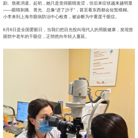
剧、熬夜消遣。起初，她只是觉得眼睛发涩，但后来症状越来越明显
——眼睛刺痛、畏光、总像“进了沙子”，甚至看东西都会短暂模糊。
小李来到上海市眼病防治中心检查，被诊断为中重度干眼症。
6月6日是全国爱眼日，当我们把目光投向现代人的用眼健康，发现曾
困扰中老年的干眼症，正悄然向年轻人蔓延。