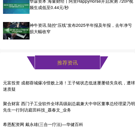
华霖资本 海量财经丨阿里HappyHorse开启灰测 720P视
频生成低至0.44元/秒
神牛资讯 陆控“压线”发布2025半年报及年报，去年净亏
损大幅收窄
推荐资讯
元富投资 成都蓉城爆冷惜败上港！王子铭状态低迷屡屡错失良机，遭球
迷质疑
聚合财富 西门子工业软件全球高级副总裁兼大中华区董事总经理梁乃明
先生一行到访庭田科技_聂春文_业务
希恩配资网 戴永雄(三合一疗法)—华健百科