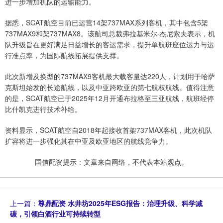
进一步增加机队的运输能力。
据悉，SCAT航空目前已运营14架737MAX系列客机，其中包含5架
737MAX9和架737MAX8。该航司总裁弗拉基米尔·杰尼索夫表示，机
队升级旨在更好满足日益增长的客运需求，提升单航班座位运力与运
行准点率，为国际航线拓展提供支撑。
此次新增及换型的737MAX9客机最大载客量达220人，计划用于哈萨
克斯坦始发的长途航线，以及中亚跨欧亚的第七航权航线。值得注意
的是，SCAT航空已于2025年12月开通布拉格至三亚航线，航班经停
比什凯克进行技术补给。
资料显示，SCAT航空自2018年起接收首架737MAX客机，此次机队
扩容将进一步强化其在中亚及欧亚地区的航线竞争力。
国信配资提示：文章来自网络，不代表本站观点。
上一篇：
尊鼎配资 水井坊2025年ESG报告：治理升级、科学减
碳，引领白酒行业可持续转型