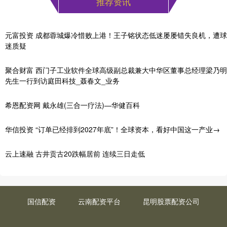
推荐资讯
元富投资 成都蓉城爆冷惜败上港！王子铭状态低迷屡屡错失良机，遭球
迷质疑
聚合财富 西门子工业软件全球高级副总裁兼大中华区董事总经理梁乃明
先生一行到访庭田科技_聂春文_业务
希恩配资网 戴永雄(三合一疗法)—华健百科
华信投资 “订单已经排到2027年底”！全球资本，看好中国这一产业→
云上速融 古井贡古20跌幅居前 连续三日走低
国信配资
云南配资平台
昆明股票配资公司