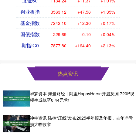
北证50
1134.24
+11.37
+1.01%
创业板指
3563.12
+47.56
+1.35%
基金指数
7242.10
+12.30
+0.17%
国债指数
229.69
+0.10
+0.04%
期指IC0
7877.80
+164.40
+2.13%
热点资讯
华霖资本 海量财经丨阿里HappyHorse开启灰测 720P视
频生成低至0.44元/秒
神牛资讯 陆控“压线”发布2025半年报及年报，去年净亏
损大幅收窄