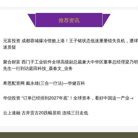
推荐资讯
元富投资 成都蓉城爆冷惜败上港！王子铭状态低迷屡屡错失良机，遭球
迷质疑
聚合财富 西门子工业软件全球高级副总裁兼大中华区董事总经理梁乃明
先生一行到访庭田科技_聂春文_业务
希恩配资网 戴永雄(三合一疗法)—华健百科
华信投资 “订单已经排到2027年底”！全球资本，看好中国这一产业→
云上速融 古井贡古20跌幅居前 连续三日走低