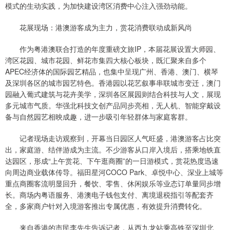
模式的生动实践，为加快建设湾区消费中心注入强劲动能。
花展现场：港澳游客成为主力，赏花消费联动成新风尚
作为粤港澳联合打造的年度重磅文旅IP，本届花展设置大师园、
湾区花园、城市花园、鲜花市集四大核心板块，既汇聚来自多个
APEC经济体的国际园艺精品，也集中呈现广州、香港、澳门、横琴
及深圳各区的城市园艺特色。香港园以花艺叙事串联城市变迁，澳门
园融入葡式建筑与花卉美学，深圳各区展园则结合科技与人文，展现
多元城市气质。华强北科技文创产品同步亮相，无人机、智能穿戴设
备与自然园艺相映成趣，进一步吸引年轻群体与家庭客群。
记者现场走访观察到，开幕当日园区人气旺盛，港澳游客占比突
出，家庭游、结伴游成为主流。不少游客从口岸入境后，搭乘地铁直
达园区，形成“上午赏花、下午逛商圈”的一日游模式，赏花热度迅速
向周边商业载体传导。福田星河COCO Park、卓悦中心、深业上城等
重点商圈客流明显回升，餐饮、零售、休闲娱乐等业态订单量同步增
长。商场内粤语服务、港澳电子钱包支付、离境退税指引等配套齐
全，多家商户针对入境游客推出专属优惠，有效提升消费转化。
来自香港的市民李先生告诉记者，从西九龙站乘高铁至深圳北