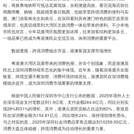
站，再换乘地铁即可抵达花展现场，全程便捷高效。看完花海后前往
商圈用餐、购物，既能感受春日氛围，也能享受跨境消费的便利与实
惠。澳门游客林先生则表示，在深圳看到具有澳门特色的园艺造景倍
感亲切，也真切感受到大湾区文旅消费一体化带来的便利。不少本地
市民也坦言，今年花展湾区氛围更加浓厚，往来游客结构更加多元，
一场花事已然成为粤港澳民众交流互动、休闲消费的重要平台。
数据透视：跨境消费稳步升温，港澳客源支撑市场增长
粤港澳大湾区花展带来的消费热潮，并非个别现象，而是港澳居
民北上深圳消费持续常态化的集中体现。近年来，随着深港通关全面
恢复、跨境交通不断加密、消费环境持续优化，港澳居民在深消费规
模稳步提升，成为深圳消费市场重要的增量支撑。
根据中国人民银行深圳市中心支行公布的数据，2025年境外人士
在深非现金支付笔数达到1.9亿笔，支付金额264.6亿元，同比分别实
现28%和31%的增长。其中，港澳台居民贡献占比达到82%，香港居
民在深消费金额为154.81亿元，同比增长24%，保持强劲增长势头。
与之对应的是，2025年深圳社会消费品零售总额达到10259.93亿元，
消费大盘总体稳健，跨境消费成为拉动增长的重要力量。