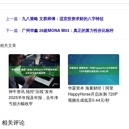
上一篇：
九八策略 文群师傅：适宜投资求财的八字特征
下一篇：
广州华鑫 26款MONA M03：真正的算力性价比标杆
相关文章
华霖资本 海量财经丨阿里
神牛资讯 陆控“压线”发布
HappyHorse开启灰测 720P
2025半年报及年报，去年净
视频生成低至0.44元/秒
亏损大幅收窄
相关评论