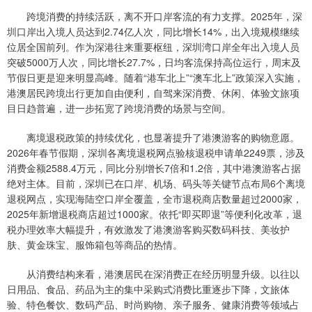
跨境消费的持续活跃，离不开口岸客流的有力支撑。2025年，深
圳口岸出入境人员达到2.74亿人次，同比增长14%，出入境规模继续
位居全国前列。作为深港往来重要枢纽，深圳湾口岸全年出入境人员
突破5000万人次，同比增长27.7%，日均客流保持高位运行，周末及
节假日更是迎来明显高峰。随着“港车北上”“澳车北上”政策深入实施，
港澳居民跨境出行更加自由便利，自驾来深消费、休闲、体验文旅项
目日趋普遍，进一步拓宽了跨境消费的场景与空间。
离境退税政策的持续优化，也显著提升了港澳游客的购物意愿。
2026年春节假期，深圳各离境退税网点验核退税申请单2249票，涉及
消费金额2588.4万元，同比分别增长7倍和1.2倍，其中港澳游客占据
绝对主体。目前，深圳已在口岸、机场、码头等关键节点布局6个离境
退税网点，实现海陆空口岸全覆盖，全市退税商店数量超过2000家，
2025年新增退税商店超过1000家。依托“即买即退”等便利化改革，退
税办理效率大幅提升，有效激发了港澳游客购买数码科技、美妆护
肤、黄金珠宝、服饰箱包等商品的热情。
从消费结构来看，港澳居民在深消费正在经历明显升级。以往以
日用品、食品、药品为主的集中采购式消费比重逐步下降，文旅体
验、特色餐饮、数码产品、时尚购物、亲子服务、健康消费等领域占