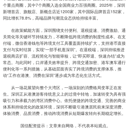
个重点商圈，其中7个商圈入选全国商业力百强商圈。2025年，深圳
新增首店、旗舰店、新概念店近1200家，其中国际品牌首店152家，
同比增长78.8%，高端品牌与潮流业态供给持续丰富。
在政策赋能方面，深圳围绕支付便利、退税提速、消费激励、通
关简化等关键环节持续发力，不断降低跨境消费的制度性成本。在支
付端，微信香港钱包等跨境支付工具覆盖面持续扩大，支持港币直接
支付与实时结算，实现“一部手机逛深圳”。在退税端，深圳持续推进
退税商店扩容、流程简化与智能审核，让“即买即退、快速办结”成为
常态。与此同时，口岸通关效率提升、跨境交通加密、港车澳车通行
便利化等一系列措施，从基础层面夯实了跨境消费的支撑体系，推
动“工作在港澳、消费在深圳”逐步成为常态化生活方式。
从一场花展望向整个大湾区，一场深刻的消费格局变革正在发
生。深圳正从港澳游客传统意义上的过境中转地，加速转变为具有强
吸引力和承载力的湾区消费中心。依托便捷的跨境交通、完善的商业
体系和持续优化的政策环境，深圳不断吸引港澳居民前来深度消费、
体验消费、品质消费，推动跨境消费从短期爆发转向长期稳定增长。
国信配资提示：文章来自网络，不代表本站观点。