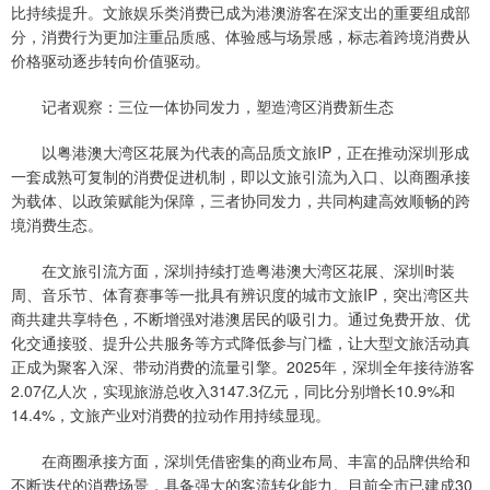
比持续提升。文旅娱乐类消费已成为港澳游客在深支出的重要组成部
分，消费行为更加注重品质感、体验感与场景感，标志着跨境消费从
价格驱动逐步转向价值驱动。
记者观察：三位一体协同发力，塑造湾区消费新生态
以粤港澳大湾区花展为代表的高品质文旅IP，正在推动深圳形成
一套成熟可复制的消费促进机制，即以文旅引流为入口、以商圈承接
为载体、以政策赋能为保障，三者协同发力，共同构建高效顺畅的跨
境消费生态。
在文旅引流方面，深圳持续打造粤港澳大湾区花展、深圳时装
周、音乐节、体育赛事等一批具有辨识度的城市文旅IP，突出湾区共
商共建共享特色，不断增强对港澳居民的吸引力。通过免费开放、优
化交通接驳、提升公共服务等方式降低参与门槛，让大型文旅活动真
正成为聚客入深、带动消费的流量引擎。2025年，深圳全年接待游客
2.07亿人次，实现旅游总收入3147.3亿元，同比分别增长10.9%和
14.4%，文旅产业对消费的拉动作用持续显现。
在商圈承接方面，深圳凭借密集的商业布局、丰富的品牌供给和
不断迭代的消费场景，具备强大的客流转化能力。目前全市已建成30